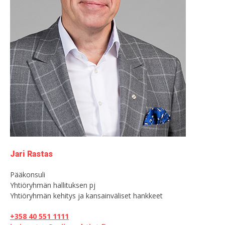
Jari Rastas
Pääkonsuli
Yhtiöryhmän hal­lituksen pj
Yhtiöryhmän kehitys ja kansainväliset hankkeet
+358 40 551 1111