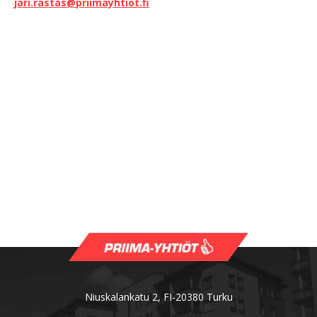
jari.rastas@priimayhtiot.fi
Niuskalankatu 2, FI-20380 Turku