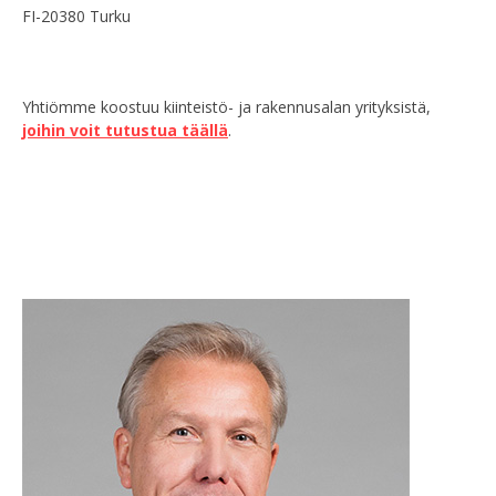
FI-20380 Turku
Yhtiömme koostuu kiinteistö- ja rakennusalan yrityksistä,
joihin voit tutustua täällä
.