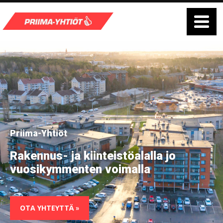
Priima-Yhtiöt
Rakennus- ja kiinteistö­alalla jo
vuosi­kymmenten voimalla
OTA YHTEYTTÄ
»