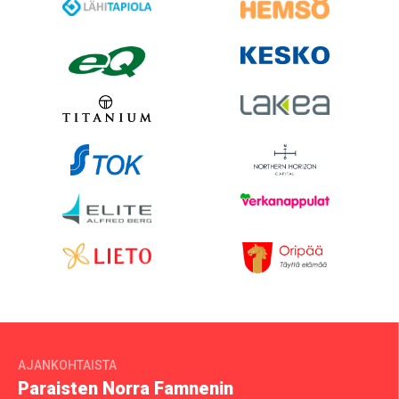
AJANKOHTAISTA
Paraisten Norra Famnenin