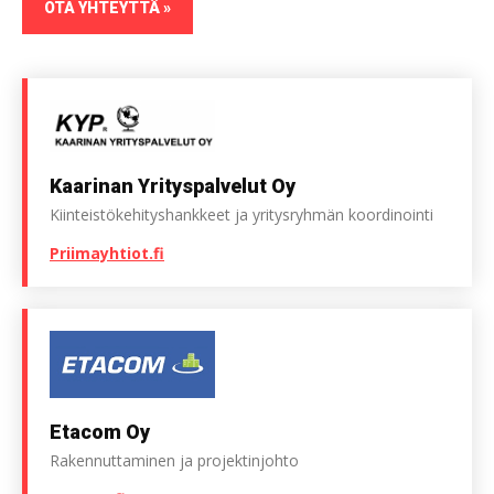
OTA YHTEYTTÄ »
Kaarinan Yritys­palvelut Oy
Kiinteistökehityshankkeet ja yritysryhmän koordinointi
Priimayhtiot.fi
Etacom Oy
Rakennut­taminen ja projektin­johto