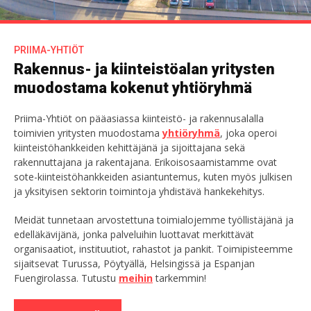
PRIIMA-YHTIÖT
Rakennus- ja kiinteistö­alan yritysten
muodostama kokenut yhtiöryhmä
Priima-Yhtiöt on pääasiassa kiinteistö- ja rakennus­alalla
toimivien yritysten muodostama
yhtiöryhmä
, joka operoi
kiinteistö­hankkeiden kehittäjänä ja sijoittajana sekä
rakennuttajana ja rakentajana. Erikois­osaamistamme ovat
sote-kiinteistö­hankkeiden asian­tuntemus, kuten myös julkisen
ja yksityisen sektorin toimintoja yhdistävä hankekehitys.
Meidät tunnetaan arvostettuna toimialojemme työl­listäjänä ja
edellä­kävijänä, jonka palveluihin luottavat merkittävät
organisaatiot, instituutiot, rahastot ja pankit. Toimipisteemme
sijaitsevat Turussa, Pöytyällä, Helsingissä ja Espanjan
Fuengirolassa. Tutustu
meihin
tarkemmin!