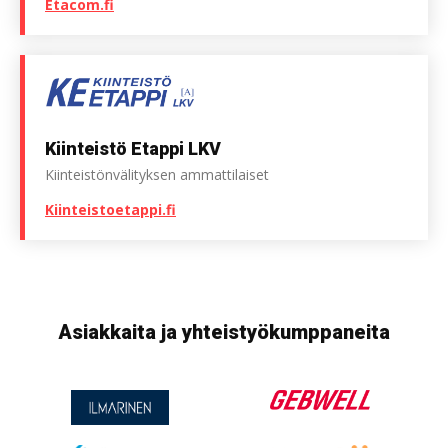
Etacom.fi
Kiinteistö Etappi LKV
Kiinteistön­välityksen ammatti­laiset
Kiinteistoetappi.fi
Asiakkaita ja yhteistyökumppaneita